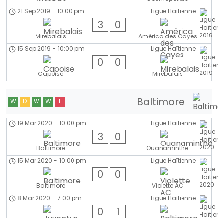
21 Sep 2019
-
10:00 pm
Ligue Haïtienne
3
0
Mirebalais
América des Cayes
15 Sep 2019
-
10:00 pm
Ligue Haïtienne
0
0
Capoise
Mirebalais
Baltimore
W
D
W
W
L
19 Mar 2020
-
10:00 pm
Ligue Haïtienne
3
0
Baltimore
Ouanaminthe
15 Mar 2020
-
10:00 pm
Ligue Haïtienne
0
0
Baltimore
Violette AC
8 Mar 2020
-
7:00 pm
Ligue Haïtienne
0
1