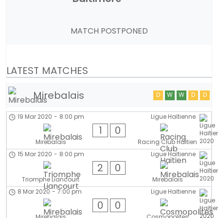
MATCH POSTPONED
LATEST MATCHES
Mirebalais
D
W
W
D
D
19 Mar 2020
-
8:00 pm
Ligue Haïtienne
1
0
Mirebalais
Racing Club Haitien
15 Mar 2020
-
8:00 pm
Ligue Haïtienne
2
0
Triomphe Liancourt
Mirebalais
8 Mar 2020
-
7:00 pm
Ligue Haïtienne
0
0
Mirebalais
Cosmopolites